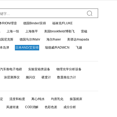
本RION/理音
德国Binder/宾得
福禄克/FLUKE
A
上海一恒
上海衡平
美国brookfield/博勒飞
雷磁
德国尼克斯
德国马尔/Mahr
海尔/haier
美谱达/mapada
本岛津
日本AND/艾安得
瑞德威/RADWCN
飞越
汽车衡电子地磅
实验室箱类设备
物理光学分析设备
涂层测厚仪
频闪仪
硬度计
数显推拉力计
定
流变和粘度
离心/纯水
均质乳化
振荡摇床
风速转速
COD消解
色彩色差
成分分析