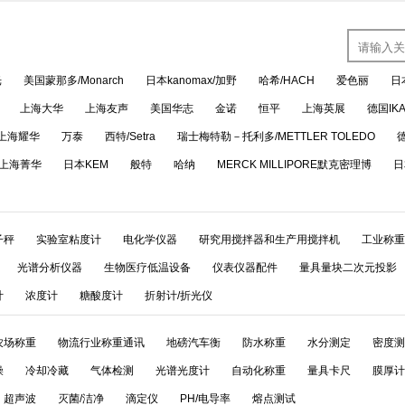
光
美国蒙那多/Monarch
日本kanomax/加野
哈希/HACH
爱色丽
日
上海大华
上海友声
美国华志
金诺
恒平
上海英展
德国IK
上海耀华
万泰
西特/Setra
瑞士梅特勒－托利多/METTLER TOLEDO
上海菁华
日本KEM
般特
哈纳
MERCK MILLIPORE默克密理博
日
子秤
实验室粘度计
电化学仪器
研究用搅拌器和生产用搅拌机
工业称重
光谱分析仪器
生物医疗低温设备
仪表仪器配件
量具量块二次元投影
计
浓度计
糖酸度计
折射计/折光仪
农场称重
物流行业称重通讯
地磅汽车衡
防水称重
水分测定
密度测
燥
冷却冷藏
气体检测
光谱光度计
自动化称重
量具卡尺
膜厚计
超声波
灭菌/洁净
滴定仪
PH/电导率
熔点测试