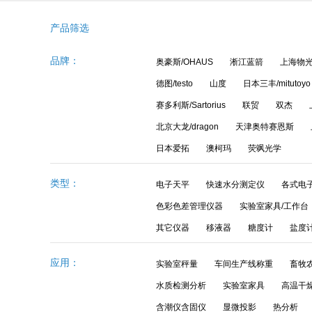
产品筛选
品牌：
奥豪斯/OHAUS
淅江蓝箭
上海物
德图/testo
山度
日本三丰/mitutoyo
赛多利斯/Sartorius
联贸
双杰
北京大龙/dragon
天津奥特赛恩斯
日本爱拓
澳柯玛
荧飒光学
类型：
电子天平
快速水分测定仪
各式电
AND爱安德微量分析天平BM-20系列
色彩色差管理仪器
实验室家具/工作台
其它仪器
移液器
糖度计
盐度
应用：
实验室秤量
车间生产线称重
畜牧
水质检测分析
实验室家具
高温干
含潮仪含固仪
显微投影
热分析