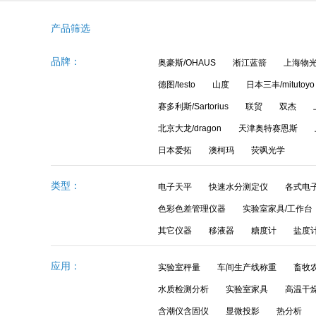
产品筛选
品牌：
奥豪斯/OHAUS
淅江蓝箭
上海物
德图/testo
山度
日本三丰/mitutoyo
赛多利斯/Sartorius
联贸
双杰
北京大龙/dragon
天津奥特赛恩斯
日本爱拓
澳柯玛
荧飒光学
类型：
电子天平
快速水分测定仪
各式电
色彩色差管理仪器
实验室家具/工作台
其它仪器
移液器
糖度计
盐度
应用：
实验室秤量
车间生产线称重
畜牧
水质检测分析
实验室家具
高温干
含潮仪含固仪
显微投影
热分析