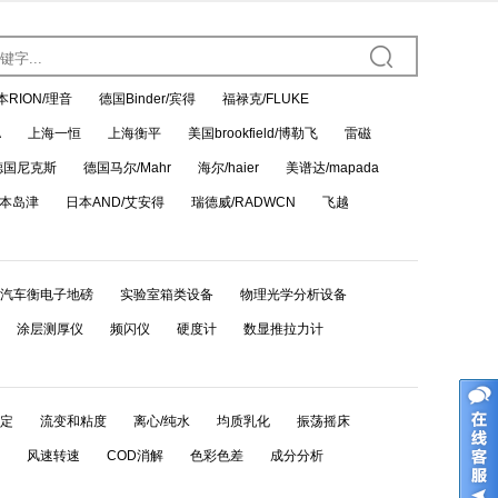
本RION/理音
德国Binder/宾得
福禄克/FLUKE
A
上海一恒
上海衡平
美国brookfield/博勒飞
雷磁
德国尼克斯
德国马尔/Mahr
海尔/haier
美谱达/mapada
本岛津
日本AND/艾安得
瑞德威/RADWCN
飞越
汽车衡电子地磅
实验室箱类设备
物理光学分析设备
涂层测厚仪
频闪仪
硬度计
数显推拉力计
定
流变和粘度
离心/纯水
均质乳化
振荡摇床
风速转速
COD消解
色彩色差
成分分析