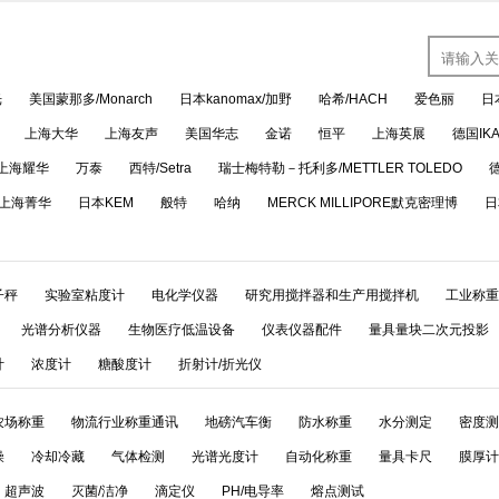
光
美国蒙那多/Monarch
日本kanomax/加野
哈希/HACH
爱色丽
日
上海大华
上海友声
美国华志
金诺
恒平
上海英展
德国IK
上海耀华
万泰
西特/Setra
瑞士梅特勒－托利多/METTLER TOLEDO
上海菁华
日本KEM
般特
哈纳
MERCK MILLIPORE默克密理博
日
子秤
实验室粘度计
电化学仪器
研究用搅拌器和生产用搅拌机
工业称重
光谱分析仪器
生物医疗低温设备
仪表仪器配件
量具量块二次元投影
计
浓度计
糖酸度计
折射计/折光仪
农场称重
物流行业称重通讯
地磅汽车衡
防水称重
水分测定
密度测
燥
冷却冷藏
气体检测
光谱光度计
自动化称重
量具卡尺
膜厚计
超声波
灭菌/洁净
滴定仪
PH/电导率
熔点测试